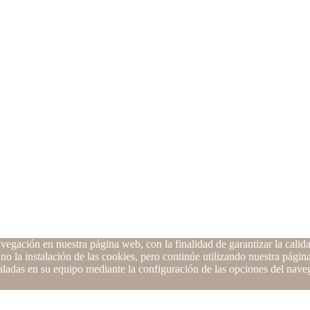
vegación en nuestra página web, con la finalidad de garantizar la calida
 no la instalación de las cookies, pero continúe utilizando nuestra pág
staladas en su equipo mediante la configuración de las opciones del nav