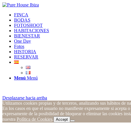
FINCA
BODAS
FOTOSHOOT
HABITACIONES
BIENESTAR
One Day
Fotos
HISTORIA
RESERVAR
Menú
Menú
Desplazarse hacia arriba
Utilizamos cookies propias y de terceros, analizando sus hábitos de na
En los casos en que el usuario no manifieste expresamente si acepta o
expresamente de la posibilidad de bloquear o eliminar las cookies in
nuestra
Política de Cookies
.
Accept