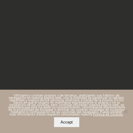
Utilizamos cookies propias y de terceros, analizando sus hábitos de
navegación en nuestra página web, con la finalidad de garantizar la calidad,
seguridad y mejora de los servicios ofrecidos a través de la misma. En los
casos en que el usuario no manifieste expresamente si acepta o no la
instalación de las cookies, pero continúe utilizando nuestra página web, se
entenderá que éste ha dado su consentimiento, informándole expresamente
de la posibilidad de bloquear o eliminar las cookies instaladas en su equipo
mediante la configuración de las opciones del navegador. Puede obtener
más información a este respecto consultando nuestra
Política de Cookies
.
Accept