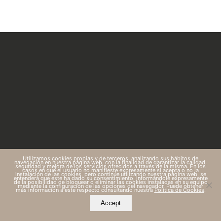
Utilizamos cookies propias y de terceros, analizando sus hábitos de
navegación en nuestra página web, con la finalidad de garantizar la calidad,
seguridad y mejora de los servicios ofrecidos a través de la misma. En los
casos en que el usuario no manifieste expresamente si acepta o no la
instalación de las cookies, pero continúe utilizando nuestra página web, se
entenderá que éste ha dado su consentimiento, informándole expresamente
de la posibilidad de bloquear o eliminar las cookies instaladas en su equipo
mediante la configuración de las opciones del navegador. Puede obtener
más información a este respecto consultando nuestra
Política de Cookies
.
Accept